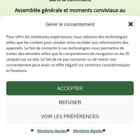
Assemblée générale et moments conviviaux au
Club Tous ensemble
Gérer le consentement
Recrutement de jobs d’été
Pour offrir les meilleures expériences, nous utilisons des technologies
telles que les cookies pour stocker et/ou accéder aux informations des
Les derniers comptes rendus
appareils. Le fait de consentir à ces technologies nous permettra de
traiter des données telles que le comportement de navigation ou les ID
Conseil municipal 2 juillet 2026
uniques sur ce site. Le fait de ne pas consentir ou de retirer son
consentement peut avoir un effet négatif sur certaines caractéristiques
Conseil Municipal du 30 avril 2026
et fonctions.
Conseil Municipal 31 mars 2026
ACCEPTER
REFUSER
VOIR LES PRÉFÉRENCES
Mentions légales
Plan du site
Mentions légales
Mentions légales
Politique de confidentialité
By Oktopod