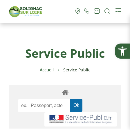
Recherc
Me
Vie Municipale
Ouvrir la
Service Public
Vie Pratique
Accueil
Service Public
Culture & Loisirs
Tourisme
Service Public