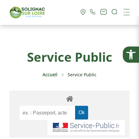
Recherc
Me
Vie Municipale
Ouvrir la
Service Public
Vie Pratique
Accueil
Service Public
Culture & Loisirs
Tourisme
Service Public