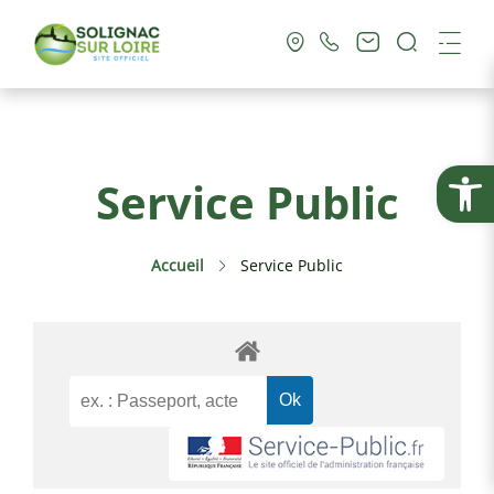
Recherc
Me
Vie Municipale
Ouvrir la
Service Public
Vie Pratique
Accueil
Service Public
Culture & Loisirs
Tourisme
Service Public