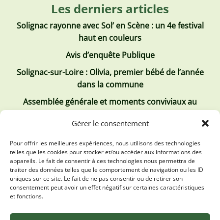
Les derniers articles
Solignac rayonne avec Sol’ en Scène : un 4e festival
haut en couleurs
Avis d’enquête Publique
Solignac-sur-Loire : Olivia, premier bébé de l’année
dans la commune
Assemblée générale et moments conviviaux au
Club Tous ensemble
Gérer le consentement
Recrutement de jobs d’été
Pour offrir les meilleures expériences, nous utilisons des technologies
telles que les cookies pour stocker et/ou accéder aux informations des
Les derniers comptes rendus
appareils. Le fait de consentir à ces technologies nous permettra de
traiter des données telles que le comportement de navigation ou les ID
Conseil municipal 2 juillet 2026
uniques sur ce site. Le fait de ne pas consentir ou de retirer son
consentement peut avoir un effet négatif sur certaines caractéristiques
Conseil Municipal du 30 avril 2026
et fonctions.
Conseil Municipal 31 mars 2026