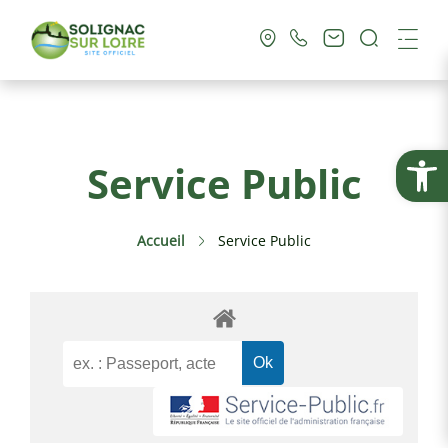
Recherc
Me
Vie Municipale
Ouvrir la
Service Public
Vie Pratique
Accueil
Service Public
Culture & Loisirs
Tourisme
Service Public