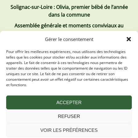
Solignac-sur-Loire : Olivia, premier bébé de l’année
dans la commune
Assemblée générale et moments conviviaux au
Club Tous ensemble
Gérer le consentement
Recrutement de jobs d’été
Pour offrir les meilleures expériences, nous utilisons des technologies
telles que les cookies pour stocker et/ou accéder aux informations des
Les derniers comptes rendus
appareils. Le fait de consentir à ces technologies nous permettra de
traiter des données telles que le comportement de navigation ou les ID
Conseil municipal 2 juillet 2026
uniques sur ce site. Le fait de ne pas consentir ou de retirer son
consentement peut avoir un effet négatif sur certaines caractéristiques
Conseil Municipal du 30 avril 2026
et fonctions.
Conseil Municipal 31 mars 2026
ACCEPTER
REFUSER
VOIR LES PRÉFÉRENCES
Mentions légales
Plan du site