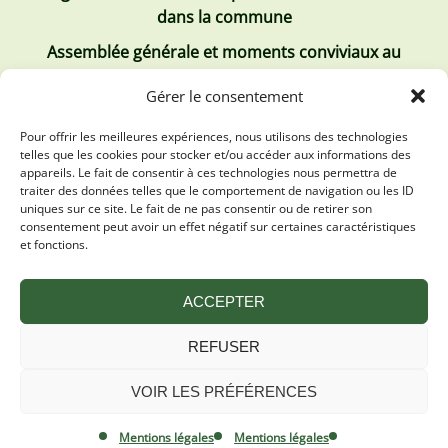
dans la commune
Assemblée générale et moments conviviaux au
Club Tous ensemble
Gérer le consentement
Recrutement de jobs d’été
Pour offrir les meilleures expériences, nous utilisons des technologies
telles que les cookies pour stocker et/ou accéder aux informations des
Les derniers comptes rendus
appareils. Le fait de consentir à ces technologies nous permettra de
traiter des données telles que le comportement de navigation ou les ID
Conseil municipal 2 juillet 2026
uniques sur ce site. Le fait de ne pas consentir ou de retirer son
consentement peut avoir un effet négatif sur certaines caractéristiques
Conseil Municipal du 30 avril 2026
et fonctions.
Conseil Municipal 31 mars 2026
ACCEPTER
REFUSER
VOIR LES PRÉFÉRENCES
Mentions légales
Plan du site
Mentions légales
Mentions légales
Politique de confidentialité
By Oktopod