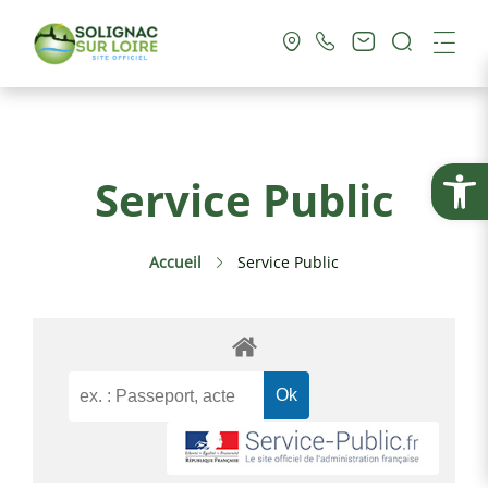
Recherc
Me
Vie Municipale
Ouvrir la
Service Public
Vie Pratique
Accueil
Service Public
Culture & Loisirs
Tourisme
Service Public