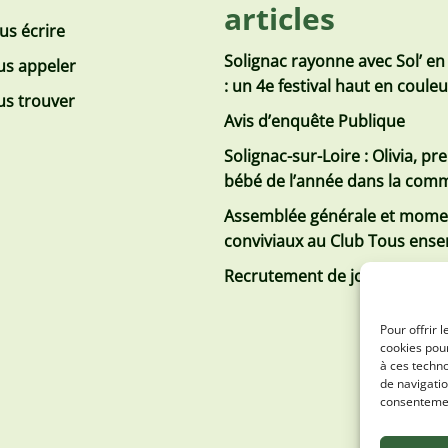
articles
us écrire
Solignac rayonne avec Sol’ en
s appeler
: un 4e festival haut en coule
s trouver
Avis d’enquête Publique
Solignac-sur-Loire : Olivia, pr
bébé de l’année dans la co
Assemblée générale et mome
conviviaux au Club Tous ens
Recrutement de jobs d’été
Pour offrir 
cookies pour
à ces techn
de navigatio
consentement