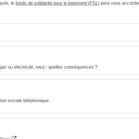
ayée, le
fonds de solidarité pour le logement (FSL)
peut vous accorder 
az ou électricité, eau) : quelles conséquences ?
tion sociale téléphonique
 l'eau