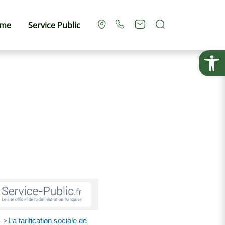
Rechercher
sme
Service Public
Ouvrir la
z
>
La tarification sociale de