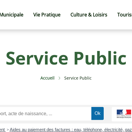
 Municipale
Vie Pratique
Culture & Loisirs
Touri
Service Public
Accueil
Service Public
ent
>
Aides au paiement des factures : eau, téléphone, électricité, ga