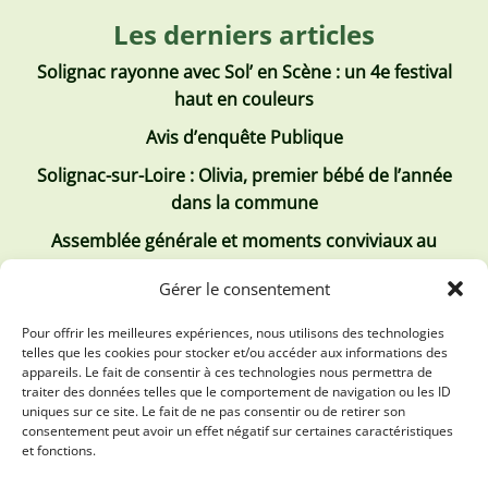
Les derniers articles
Solignac rayonne avec Sol’ en Scène : un 4e festival
haut en couleurs
Avis d’enquête Publique
Solignac-sur-Loire : Olivia, premier bébé de l’année
dans la commune
Assemblée générale et moments conviviaux au
Club Tous ensemble
Gérer le consentement
Recrutement de jobs d’été
Pour offrir les meilleures expériences, nous utilisons des technologies
telles que les cookies pour stocker et/ou accéder aux informations des
Les derniers comptes rendus
appareils. Le fait de consentir à ces technologies nous permettra de
traiter des données telles que le comportement de navigation ou les ID
Conseil municipal 2 juillet 2026
uniques sur ce site. Le fait de ne pas consentir ou de retirer son
consentement peut avoir un effet négatif sur certaines caractéristiques
Conseil Municipal du 30 avril 2026
et fonctions.
Conseil Municipal 31 mars 2026