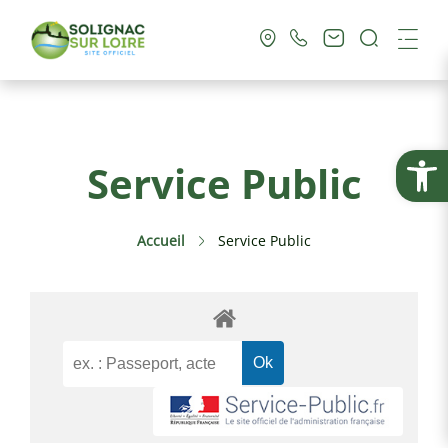
Recherc
Me
Vie Municipale
Ouvrir la
Service Public
Vie Pratique
Accueil
Service Public
Culture & Loisirs
Tourisme
Service Public