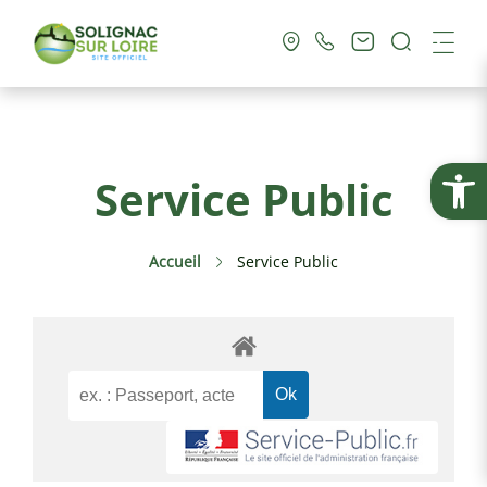
Recherc
Me
Vie Municipale
Ouvrir la
Service Public
Vie Pratique
Accueil
Service Public
Culture & Loisirs
Tourisme
Service Public