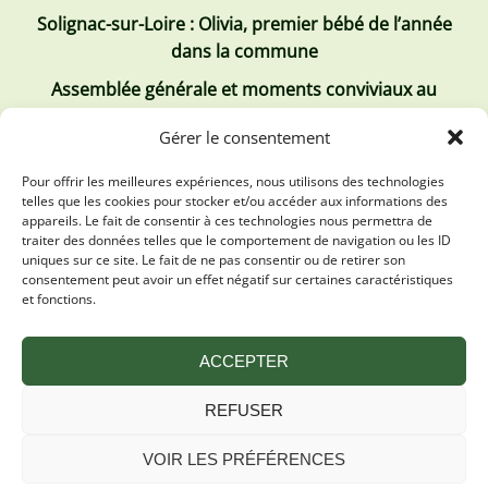
Solignac-sur-Loire : Olivia, premier bébé de l’année
dans la commune
Assemblée générale et moments conviviaux au
Club Tous ensemble
Gérer le consentement
Recrutement de jobs d’été
Pour offrir les meilleures expériences, nous utilisons des technologies
telles que les cookies pour stocker et/ou accéder aux informations des
Les derniers comptes rendus
appareils. Le fait de consentir à ces technologies nous permettra de
traiter des données telles que le comportement de navigation ou les ID
Conseil municipal 2 juillet 2026
uniques sur ce site. Le fait de ne pas consentir ou de retirer son
consentement peut avoir un effet négatif sur certaines caractéristiques
Conseil Municipal du 30 avril 2026
et fonctions.
Conseil Municipal 31 mars 2026
ACCEPTER
REFUSER
VOIR LES PRÉFÉRENCES
Mentions légales
Plan du site