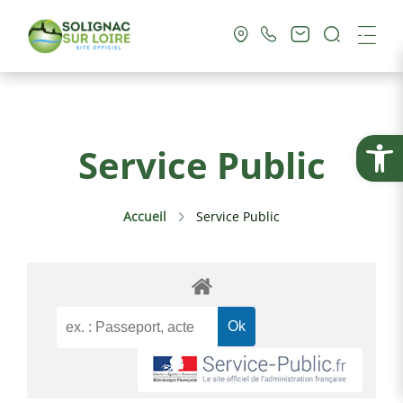
Recherc
Me
Vie Municipale
Ouvrir la
Service Public
Vie Pratique
Accueil
Service Public
Culture & Loisirs
Tourisme
Service Public