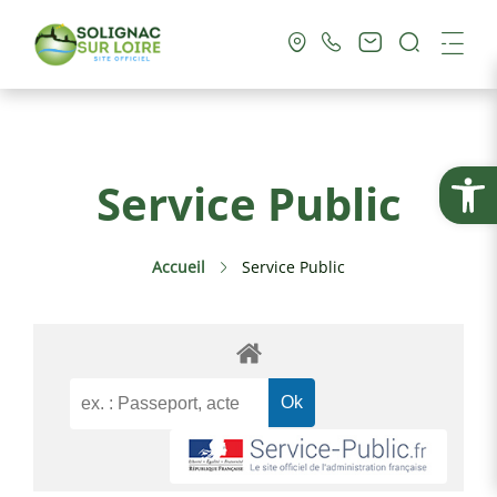
Recherc
Me
Vie Municipale
Ouvrir la
Service Public
Vie Pratique
Accueil
Service Public
Culture & Loisirs
Tourisme
Service Public