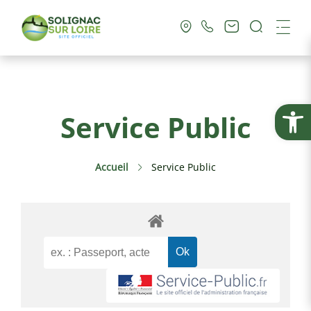
Recherc
Me
Vie Municipale
Ouvrir la
Service Public
Vie Pratique
Accueil
Service Public
Culture & Loisirs
Tourisme
Service Public