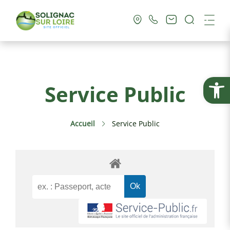
Recherc
Me
Vie Municipale
Ouvrir la
Service Public
Vie Pratique
Accueil
Service Public
Culture & Loisirs
Tourisme
Service Public