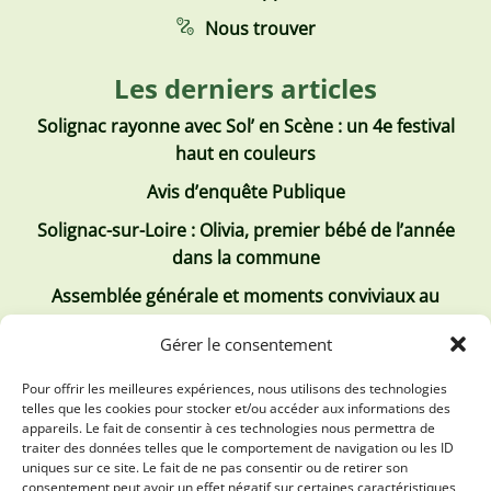
Nous trouver
Les derniers articles
Solignac rayonne avec Sol’ en Scène : un 4e festival
haut en couleurs
Avis d’enquête Publique
Solignac-sur-Loire : Olivia, premier bébé de l’année
dans la commune
Assemblée générale et moments conviviaux au
Club Tous ensemble
Gérer le consentement
Recrutement de jobs d’été
Pour offrir les meilleures expériences, nous utilisons des technologies
telles que les cookies pour stocker et/ou accéder aux informations des
Les derniers comptes rendus
appareils. Le fait de consentir à ces technologies nous permettra de
traiter des données telles que le comportement de navigation ou les ID
Conseil municipal 2 juillet 2026
uniques sur ce site. Le fait de ne pas consentir ou de retirer son
consentement peut avoir un effet négatif sur certaines caractéristiques