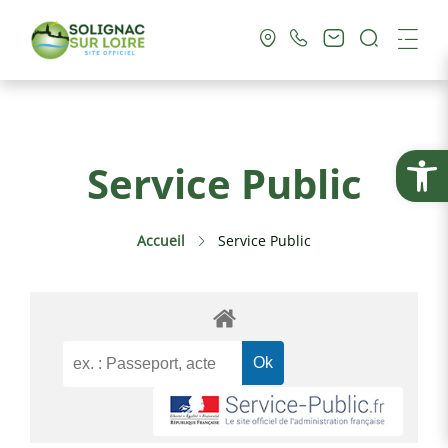
Recherc
Me
Vie Municipale
Ouvrir la
Service Public
Vie Pratique
Accueil
Service Public
Culture & Loisirs
Tourisme
Service Public