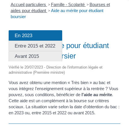
Accueil particuliers
>
Famille - Scolarité
>
Bourses et
aides pour étudiant
>
Aide au mérite pour étudiant
boursier
En 2023
Fiche pratique
Aide au mérite pour étudiant
Entre 2015 et 2022
boursier
Avant 2015
Vérifié le 20/07/2023 - Direction de l'information légale et
administrative (Première ministre)
Vous avez obtenu une mention « Très bien » au bac et
vous intégrez l'enseignement supérieur à la rentrée ? Vous
pouvez, sous conditions, bénéficier de
l'aide au mérite
.
Cette aide est un complément à la bourse sur critères
sociaux. La situation varie selon la date d'obtention du bac :
en 2023 ou, entre 2015 et 2022 ou avant 2015.