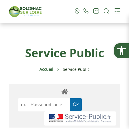
Recherc
Me
Vie Municipale
Ouvrir la
Service Public
Vie Pratique
Accueil
Service Public
Culture & Loisirs
Tourisme
Service Public