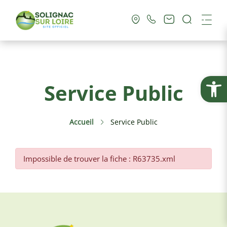
Recherc
Me
Vie Municipale
Ouvrir la
Service Public
Vie Pratique
Accueil
Service Public
Culture & Loisirs
Tourisme
Impossible de trouver la fiche : R63735.xml
Service Public