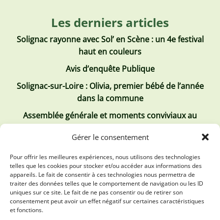
Les derniers articles
Solignac rayonne avec Sol’ en Scène : un 4e festival
haut en couleurs
Avis d’enquête Publique
Solignac-sur-Loire : Olivia, premier bébé de l’année
dans la commune
Assemblée générale et moments conviviaux au
Club Tous ensemble
Gérer le consentement
Recrutement de jobs d’été
Pour offrir les meilleures expériences, nous utilisons des technologies
telles que les cookies pour stocker et/ou accéder aux informations des
Les derniers comptes rendus
appareils. Le fait de consentir à ces technologies nous permettra de
traiter des données telles que le comportement de navigation ou les ID
Conseil municipal 2 juillet 2026
uniques sur ce site. Le fait de ne pas consentir ou de retirer son
consentement peut avoir un effet négatif sur certaines caractéristiques
Conseil Municipal du 30 avril 2026
et fonctions.