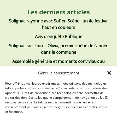
Les derniers articles
Solignac rayonne avec Sol’ en Scène : un 4e festival
haut en couleurs
Avis d’enquête Publique
Solignac-sur-Loire : Olivia, premier bébé de l’année
dans la commune
Assemblée générale et moments conviviaux au
Club Tous ensemble
Gérer le consentement
Recrutement de jobs d’été
Pour offrir les meilleures expériences, nous utilisons des technologies
telles que les cookies pour stocker et/ou accéder aux informations des
Les derniers comptes rendus
appareils. Le fait de consentir à ces technologies nous permettra de
traiter des données telles que le comportement de navigation ou les ID
Conseil municipal 2 juillet 2026
uniques sur ce site. Le fait de ne pas consentir ou de retirer son
consentement peut avoir un effet négatif sur certaines caractéristiques
Conseil Municipal du 30 avril 2026
et fonctions.