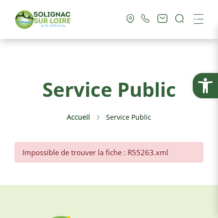
Recherc
Me
Vie Municipale
Ouvrir la
Service Public
Vie Pratique
Accueil
Service Public
Culture & Loisirs
Tourisme
Impossible de trouver la fiche : R55263.xml
Service Public