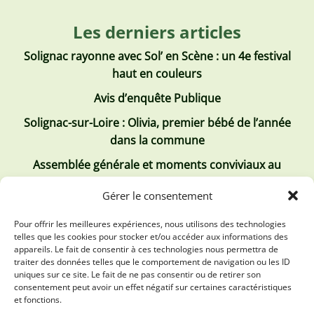
Les derniers articles
Solignac rayonne avec Sol’ en Scène : un 4e festival
haut en couleurs
Avis d’enquête Publique
Solignac-sur-Loire : Olivia, premier bébé de l’année
dans la commune
Assemblée générale et moments conviviaux au
Club Tous ensemble
Gérer le consentement
Recrutement de jobs d’été
Pour offrir les meilleures expériences, nous utilisons des technologies
telles que les cookies pour stocker et/ou accéder aux informations des
Les derniers comptes rendus
appareils. Le fait de consentir à ces technologies nous permettra de
traiter des données telles que le comportement de navigation ou les ID
Conseil municipal 2 juillet 2026
uniques sur ce site. Le fait de ne pas consentir ou de retirer son
consentement peut avoir un effet négatif sur certaines caractéristiques
Conseil Municipal du 30 avril 2026
et fonctions.