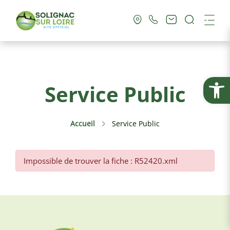
Recherc
Me
Vie Municipale
Ouvrir la
Service Public
Vie Pratique
Accueil
Service Public
Culture & Loisirs
Tourisme
Impossible de trouver la fiche : R52420.xml
Service Public