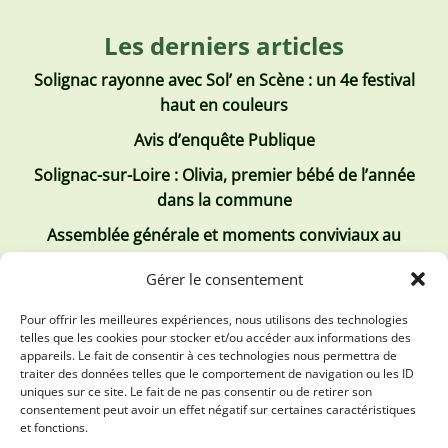
Les derniers articles
Solignac rayonne avec Sol’ en Scène : un 4e festival
haut en couleurs
Avis d’enquête Publique
Solignac-sur-Loire : Olivia, premier bébé de l’année
dans la commune
Assemblée générale et moments conviviaux au
Club Tous ensemble
Gérer le consentement
Recrutement de jobs d’été
Pour offrir les meilleures expériences, nous utilisons des technologies
telles que les cookies pour stocker et/ou accéder aux informations des
Les derniers comptes rendus
appareils. Le fait de consentir à ces technologies nous permettra de
traiter des données telles que le comportement de navigation ou les ID
Conseil municipal 2 juillet 2026
uniques sur ce site. Le fait de ne pas consentir ou de retirer son
consentement peut avoir un effet négatif sur certaines caractéristiques
Conseil Municipal du 30 avril 2026
et fonctions.