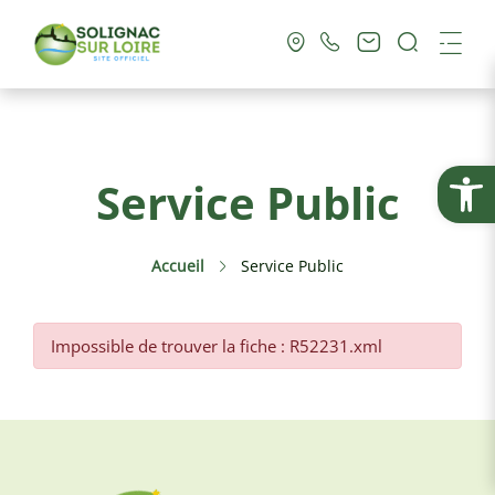
Recherc
Me
Vie Municipale
Ouvrir la
Service Public
Vie Pratique
Accueil
Service Public
Culture & Loisirs
Tourisme
Impossible de trouver la fiche : R52231.xml
Service Public