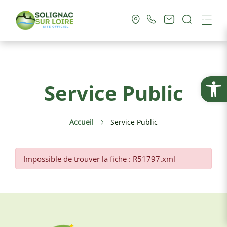
Recherc
Me
Vie Municipale
Ouvrir la
Service Public
Vie Pratique
Accueil
Service Public
Culture & Loisirs
Tourisme
Impossible de trouver la fiche : R51797.xml
Service Public