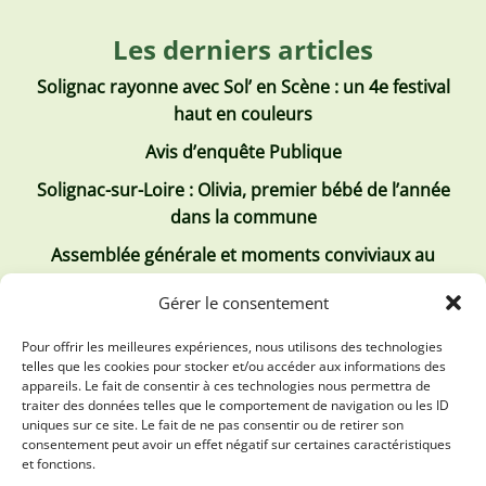
Les derniers articles
Solignac rayonne avec Sol’ en Scène : un 4e festival
haut en couleurs
Avis d’enquête Publique
Solignac-sur-Loire : Olivia, premier bébé de l’année
dans la commune
Assemblée générale et moments conviviaux au
Club Tous ensemble
Gérer le consentement
Recrutement de jobs d’été
Pour offrir les meilleures expériences, nous utilisons des technologies
telles que les cookies pour stocker et/ou accéder aux informations des
Les derniers comptes rendus
appareils. Le fait de consentir à ces technologies nous permettra de
traiter des données telles que le comportement de navigation ou les ID
Conseil municipal 2 juillet 2026
uniques sur ce site. Le fait de ne pas consentir ou de retirer son
consentement peut avoir un effet négatif sur certaines caractéristiques
Conseil Municipal du 30 avril 2026
et fonctions.