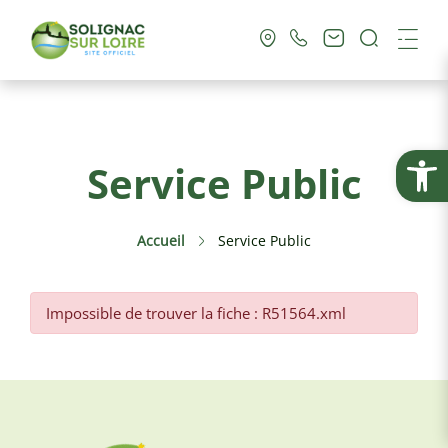
Recherc
Me
Vie Municipale
Ouvrir la
Service Public
Vie Pratique
Accueil
Service Public
Culture & Loisirs
Tourisme
Impossible de trouver la fiche : R51564.xml
Service Public