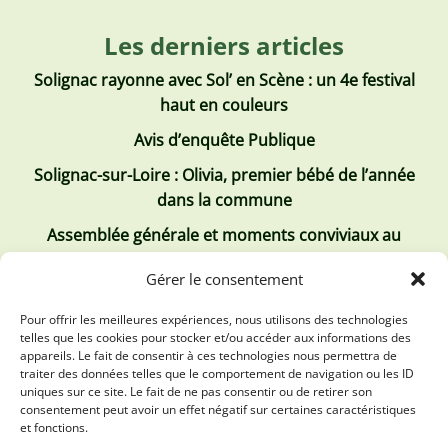
Les derniers articles
Solignac rayonne avec Sol’ en Scène : un 4e festival
haut en couleurs
Avis d’enquête Publique
Solignac-sur-Loire : Olivia, premier bébé de l’année
dans la commune
Assemblée générale et moments conviviaux au
Club Tous ensemble
Gérer le consentement
Recrutement de jobs d’été
Pour offrir les meilleures expériences, nous utilisons des technologies
telles que les cookies pour stocker et/ou accéder aux informations des
Les derniers comptes rendus
appareils. Le fait de consentir à ces technologies nous permettra de
traiter des données telles que le comportement de navigation ou les ID
Conseil municipal 2 juillet 2026
uniques sur ce site. Le fait de ne pas consentir ou de retirer son
consentement peut avoir un effet négatif sur certaines caractéristiques
Conseil Municipal du 30 avril 2026
et fonctions.