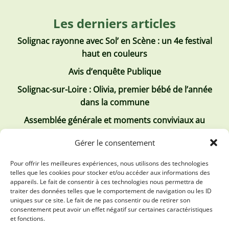
Les derniers articles
Solignac rayonne avec Sol’ en Scène : un 4e festival
haut en couleurs
Avis d’enquête Publique
Solignac-sur-Loire : Olivia, premier bébé de l’année
dans la commune
Assemblée générale et moments conviviaux au
Club Tous ensemble
Gérer le consentement
Recrutement de jobs d’été
Pour offrir les meilleures expériences, nous utilisons des technologies
telles que les cookies pour stocker et/ou accéder aux informations des
Les derniers comptes rendus
appareils. Le fait de consentir à ces technologies nous permettra de
traiter des données telles que le comportement de navigation ou les ID
Conseil municipal 2 juillet 2026
uniques sur ce site. Le fait de ne pas consentir ou de retirer son
consentement peut avoir un effet négatif sur certaines caractéristiques
Conseil Municipal du 30 avril 2026
et fonctions.