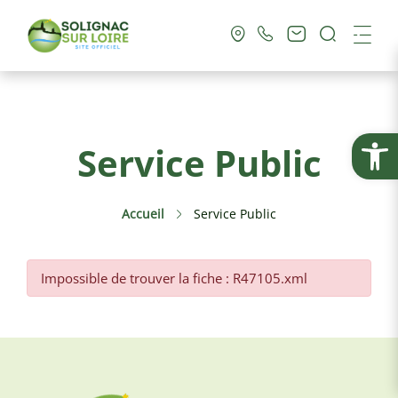
Recherc
Me
Vie Municipale
Ouvrir la
Service Public
Vie Pratique
Accueil
Service Public
Culture & Loisirs
Tourisme
Impossible de trouver la fiche : R47105.xml
Service Public