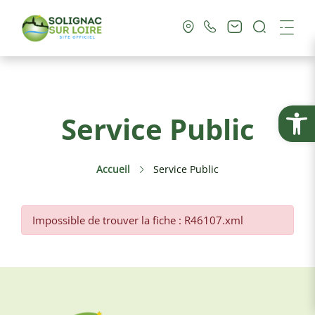
Recherc
Me
Vie Municipale
Ouvrir la
Service Public
Vie Pratique
Accueil
Service Public
Culture & Loisirs
Tourisme
Impossible de trouver la fiche : R46107.xml
Service Public