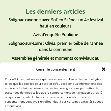
Les derniers articles
Solignac rayonne avec Sol’ en Scène : un 4e festival
haut en couleurs
Avis d’enquête Publique
Solignac-sur-Loire : Olivia, premier bébé de l’année
dans la commune
Assemblée générale et moments conviviaux au
Club Tous ensemble
Gérer le consentement
Recrutement de jobs d’été
Pour offrir les meilleures expériences, nous utilisons des technologies
telles que les cookies pour stocker et/ou accéder aux informations des
Les derniers comptes rendus
appareils. Le fait de consentir à ces technologies nous permettra de
traiter des données telles que le comportement de navigation ou les ID
Conseil municipal 2 juillet 2026
uniques sur ce site. Le fait de ne pas consentir ou de retirer son
consentement peut avoir un effet négatif sur certaines caractéristiques
Conseil Municipal du 30 avril 2026
et fonctions.