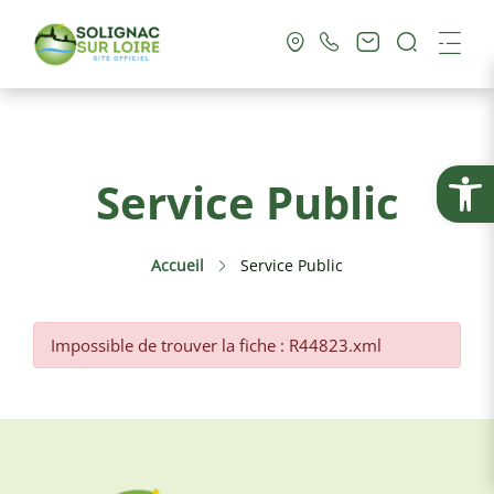
Recherc
Me
Vie Municipale
Ouvrir la
Service Public
Vie Pratique
Accueil
Service Public
Culture & Loisirs
Tourisme
Impossible de trouver la fiche : R44823.xml
Service Public