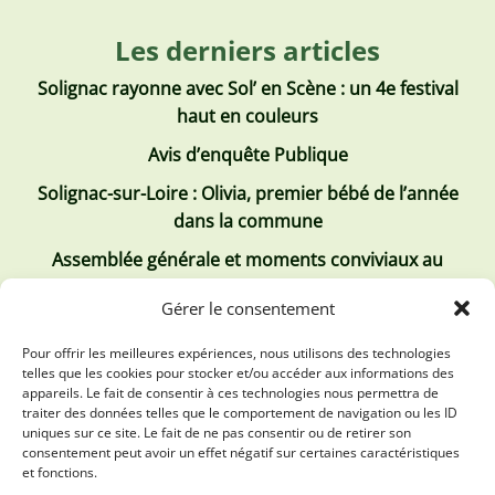
Les derniers articles
Solignac rayonne avec Sol’ en Scène : un 4e festival
haut en couleurs
Avis d’enquête Publique
Solignac-sur-Loire : Olivia, premier bébé de l’année
dans la commune
Assemblée générale et moments conviviaux au
Club Tous ensemble
Gérer le consentement
Recrutement de jobs d’été
Pour offrir les meilleures expériences, nous utilisons des technologies
telles que les cookies pour stocker et/ou accéder aux informations des
Les derniers comptes rendus
appareils. Le fait de consentir à ces technologies nous permettra de
traiter des données telles que le comportement de navigation ou les ID
Conseil municipal 2 juillet 2026
uniques sur ce site. Le fait de ne pas consentir ou de retirer son
consentement peut avoir un effet négatif sur certaines caractéristiques
Conseil Municipal du 30 avril 2026
et fonctions.