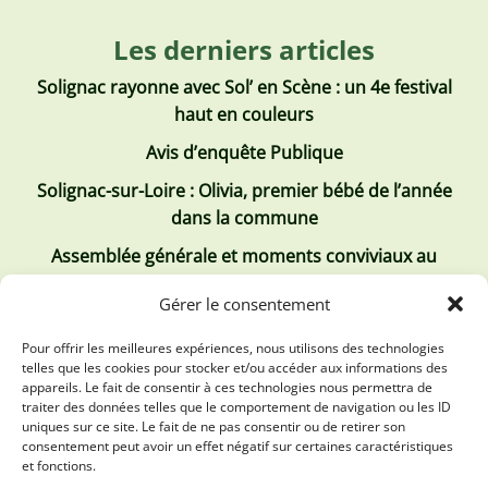
Les derniers articles
Solignac rayonne avec Sol’ en Scène : un 4e festival
haut en couleurs
Avis d’enquête Publique
Solignac-sur-Loire : Olivia, premier bébé de l’année
dans la commune
Assemblée générale et moments conviviaux au
Club Tous ensemble
Gérer le consentement
Recrutement de jobs d’été
Pour offrir les meilleures expériences, nous utilisons des technologies
telles que les cookies pour stocker et/ou accéder aux informations des
Les derniers comptes rendus
appareils. Le fait de consentir à ces technologies nous permettra de
traiter des données telles que le comportement de navigation ou les ID
Conseil municipal 2 juillet 2026
uniques sur ce site. Le fait de ne pas consentir ou de retirer son
consentement peut avoir un effet négatif sur certaines caractéristiques
Conseil Municipal du 30 avril 2026
et fonctions.