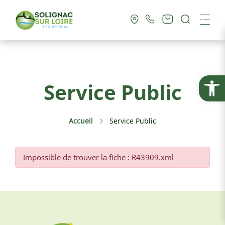
Recherc
Me
Vie Municipale
Ouvrir la
Service Public
Vie Pratique
Accueil
Service Public
Culture & Loisirs
Tourisme
Impossible de trouver la fiche : R43909.xml
Service Public