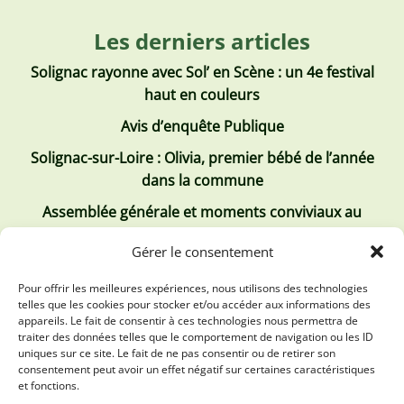
Les derniers articles
Solignac rayonne avec Sol’ en Scène : un 4e festival
haut en couleurs
Avis d’enquête Publique
Solignac-sur-Loire : Olivia, premier bébé de l’année
dans la commune
Assemblée générale et moments conviviaux au
Club Tous ensemble
Gérer le consentement
Recrutement de jobs d’été
Pour offrir les meilleures expériences, nous utilisons des technologies
telles que les cookies pour stocker et/ou accéder aux informations des
Les derniers comptes rendus
appareils. Le fait de consentir à ces technologies nous permettra de
traiter des données telles que le comportement de navigation ou les ID
Conseil municipal 2 juillet 2026
uniques sur ce site. Le fait de ne pas consentir ou de retirer son
consentement peut avoir un effet négatif sur certaines caractéristiques
Conseil Municipal du 30 avril 2026
et fonctions.