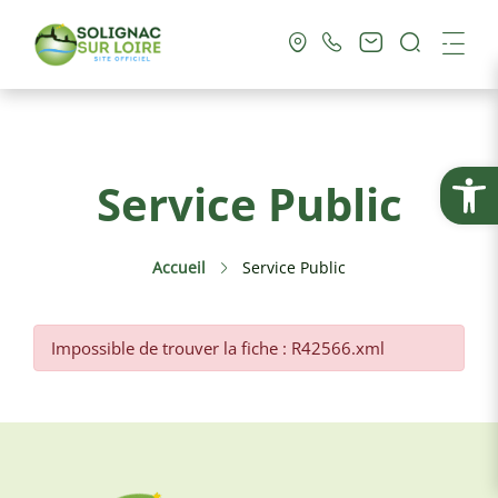
Recherc
Me
Vie Municipale
Ouvrir la
Service Public
Vie Pratique
Accueil
Service Public
Culture & Loisirs
Tourisme
Impossible de trouver la fiche : R42566.xml
Service Public