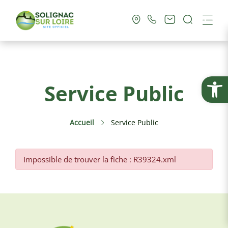
Recherc
Me
Vie Municipale
Ouvrir la
Service Public
Vie Pratique
Accueil
Service Public
Culture & Loisirs
Tourisme
Impossible de trouver la fiche : R39324.xml
Service Public