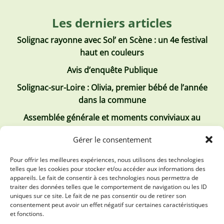
Les derniers articles
Solignac rayonne avec Sol’ en Scène : un 4e festival
haut en couleurs
Avis d’enquête Publique
Solignac-sur-Loire : Olivia, premier bébé de l’année
dans la commune
Assemblée générale et moments conviviaux au
Club Tous ensemble
Gérer le consentement
Recrutement de jobs d’été
Pour offrir les meilleures expériences, nous utilisons des technologies
telles que les cookies pour stocker et/ou accéder aux informations des
Les derniers comptes rendus
appareils. Le fait de consentir à ces technologies nous permettra de
traiter des données telles que le comportement de navigation ou les ID
Conseil municipal 2 juillet 2026
uniques sur ce site. Le fait de ne pas consentir ou de retirer son
consentement peut avoir un effet négatif sur certaines caractéristiques
Conseil Municipal du 30 avril 2026
et fonctions.