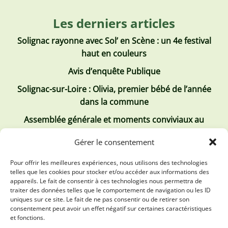
Les derniers articles
Solignac rayonne avec Sol’ en Scène : un 4e festival
haut en couleurs
Avis d’enquête Publique
Solignac-sur-Loire : Olivia, premier bébé de l’année
dans la commune
Assemblée générale et moments conviviaux au
Club Tous ensemble
Gérer le consentement
Recrutement de jobs d’été
Pour offrir les meilleures expériences, nous utilisons des technologies
telles que les cookies pour stocker et/ou accéder aux informations des
Les derniers comptes rendus
appareils. Le fait de consentir à ces technologies nous permettra de
traiter des données telles que le comportement de navigation ou les ID
Conseil municipal 2 juillet 2026
uniques sur ce site. Le fait de ne pas consentir ou de retirer son
consentement peut avoir un effet négatif sur certaines caractéristiques
Conseil Municipal du 30 avril 2026
et fonctions.