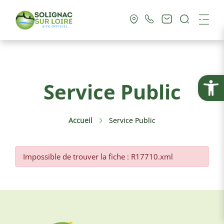
Recherc
Me
Vie Municipale
Ouvrir la
Service Public
Vie Pratique
Accueil
Service Public
Culture & Loisirs
Tourisme
Impossible de trouver la fiche : R17710.xml
Service Public