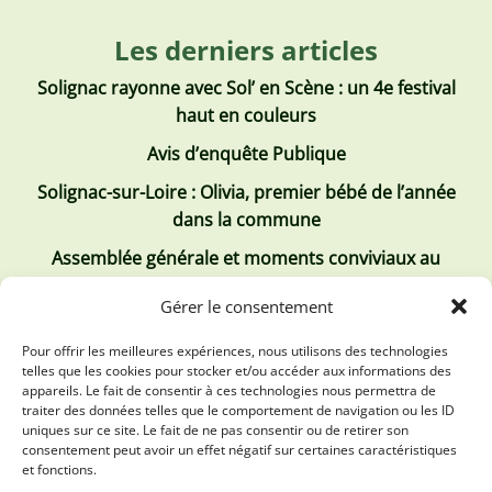
Les derniers articles
Solignac rayonne avec Sol’ en Scène : un 4e festival
haut en couleurs
Avis d’enquête Publique
Solignac-sur-Loire : Olivia, premier bébé de l’année
dans la commune
Assemblée générale et moments conviviaux au
Club Tous ensemble
Gérer le consentement
Recrutement de jobs d’été
Pour offrir les meilleures expériences, nous utilisons des technologies
telles que les cookies pour stocker et/ou accéder aux informations des
Les derniers comptes rendus
appareils. Le fait de consentir à ces technologies nous permettra de
traiter des données telles que le comportement de navigation ou les ID
Conseil municipal 2 juillet 2026
uniques sur ce site. Le fait de ne pas consentir ou de retirer son
consentement peut avoir un effet négatif sur certaines caractéristiques
Conseil Municipal du 30 avril 2026
et fonctions.