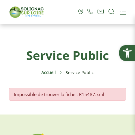
Recherc
Me
Vie Municipale
Ouvrir la
Service Public
Vie Pratique
Accueil
Service Public
Culture & Loisirs
Tourisme
Impossible de trouver la fiche : R15487.xml
Service Public