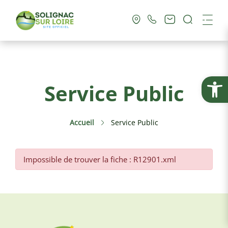
Recherc
Me
Vie Municipale
Ouvrir la
Service Public
Vie Pratique
Accueil
Service Public
Culture & Loisirs
Tourisme
Impossible de trouver la fiche : R12901.xml
Service Public