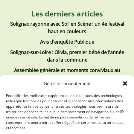
Les derniers articles
Solignac rayonne avec Sol’ en Scène : un 4e festival
haut en couleurs
Avis d’enquête Publique
Solignac-sur-Loire : Olivia, premier bébé de l’année
dans la commune
Assemblée générale et moments conviviaux au
Club Tous ensemble
Gérer le consentement
Recrutement de jobs d’été
Pour offrir les meilleures expériences, nous utilisons des technologies
telles que les cookies pour stocker et/ou accéder aux informations des
Les derniers comptes rendus
appareils. Le fait de consentir à ces technologies nous permettra de
traiter des données telles que le comportement de navigation ou les ID
Conseil municipal 2 juillet 2026
uniques sur ce site. Le fait de ne pas consentir ou de retirer son
consentement peut avoir un effet négatif sur certaines caractéristiques
Conseil Municipal du 30 avril 2026
et fonctions.