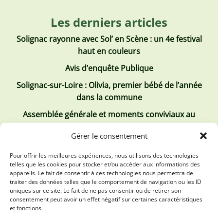
Les derniers articles
Solignac rayonne avec Sol’ en Scène : un 4e festival
haut en couleurs
Avis d’enquête Publique
Solignac-sur-Loire : Olivia, premier bébé de l’année
dans la commune
Assemblée générale et moments conviviaux au
Club Tous ensemble
Gérer le consentement
Recrutement de jobs d’été
Pour offrir les meilleures expériences, nous utilisons des technologies
telles que les cookies pour stocker et/ou accéder aux informations des
Les derniers comptes rendus
appareils. Le fait de consentir à ces technologies nous permettra de
traiter des données telles que le comportement de navigation ou les ID
Conseil municipal 2 juillet 2026
uniques sur ce site. Le fait de ne pas consentir ou de retirer son
consentement peut avoir un effet négatif sur certaines caractéristiques
Conseil Municipal du 30 avril 2026
et fonctions.