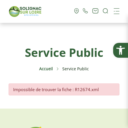
Recherc
Me
Vie Municipale
Ouvrir la
Service Public
Vie Pratique
Accueil
Service Public
Culture & Loisirs
Tourisme
Impossible de trouver la fiche : R12674.xml
Service Public