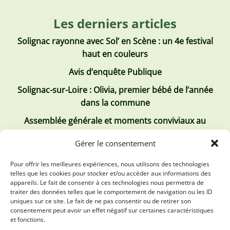
Les derniers articles
Solignac rayonne avec Sol’ en Scène : un 4e festival
haut en couleurs
Avis d’enquête Publique
Solignac-sur-Loire : Olivia, premier bébé de l’année
dans la commune
Assemblée générale et moments conviviaux au
Club Tous ensemble
Gérer le consentement
Recrutement de jobs d’été
Pour offrir les meilleures expériences, nous utilisons des technologies
telles que les cookies pour stocker et/ou accéder aux informations des
Les derniers comptes rendus
appareils. Le fait de consentir à ces technologies nous permettra de
traiter des données telles que le comportement de navigation ou les ID
Conseil municipal 2 juillet 2026
uniques sur ce site. Le fait de ne pas consentir ou de retirer son
consentement peut avoir un effet négatif sur certaines caractéristiques
Conseil Municipal du 30 avril 2026
et fonctions.