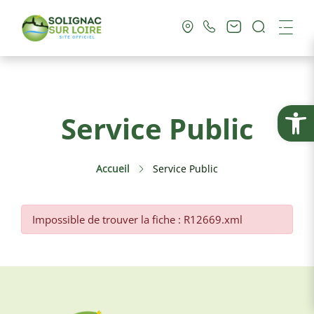
Recherc
Me
Vie Municipale
Ouvrir la
Service Public
Vie Pratique
Accueil
Service Public
Culture & Loisirs
Tourisme
Impossible de trouver la fiche : R12669.xml
Service Public