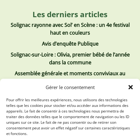
Les derniers articles
Solignac rayonne avec Sol’ en Scène : un 4e festival
haut en couleurs
Avis d’enquête Publique
Solignac-sur-Loire : Olivia, premier bébé de l’année
dans la commune
Assemblée générale et moments conviviaux au
Club Tous ensemble
Gérer le consentement
Recrutement de jobs d’été
Pour offrir les meilleures expériences, nous utilisons des technologies
telles que les cookies pour stocker et/ou accéder aux informations des
Les derniers comptes rendus
appareils. Le fait de consentir à ces technologies nous permettra de
traiter des données telles que le comportement de navigation ou les ID
Conseil municipal 2 juillet 2026
uniques sur ce site. Le fait de ne pas consentir ou de retirer son
consentement peut avoir un effet négatif sur certaines caractéristiques
Conseil Municipal du 30 avril 2026
et fonctions.