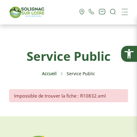
Recherc
Me
Vie Municipale
Ouvrir la
Service Public
Vie Pratique
Accueil
Service Public
Culture & Loisirs
Tourisme
Impossible de trouver la fiche : R10832.xml
Service Public