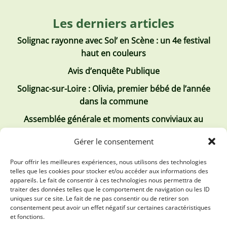
Les derniers articles
Solignac rayonne avec Sol’ en Scène : un 4e festival
haut en couleurs
Avis d’enquête Publique
Solignac-sur-Loire : Olivia, premier bébé de l’année
dans la commune
Assemblée générale et moments conviviaux au
Club Tous ensemble
Gérer le consentement
Recrutement de jobs d’été
Pour offrir les meilleures expériences, nous utilisons des technologies
telles que les cookies pour stocker et/ou accéder aux informations des
Les derniers comptes rendus
appareils. Le fait de consentir à ces technologies nous permettra de
traiter des données telles que le comportement de navigation ou les ID
Conseil municipal 2 juillet 2026
uniques sur ce site. Le fait de ne pas consentir ou de retirer son
consentement peut avoir un effet négatif sur certaines caractéristiques
Conseil Municipal du 30 avril 2026
et fonctions.