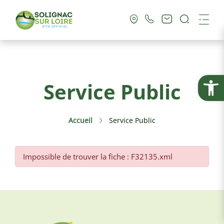
Recherc
Me
Vie Municipale
Ouvrir la
Service Public
Vie Pratique
Accueil
Service Public
Culture & Loisirs
Tourisme
Impossible de trouver la fiche : F32135.xml
Service Public