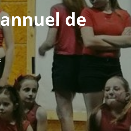
 annuel de
R