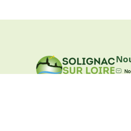
Nou
No
Nou
Nou
Place du marchedial
43370 Solignac-sur-loire
Horaires