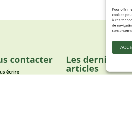
Pour offrir 
cookies pour
à ces techn
de navigatio
consentement
ACC
s contacter
Les derniers
articles
us écrire
Solignac rayonne avec Sol’ en
s appeler
: un 4e festival haut en coule
s trouver
Avis d’enquête Publique
Solignac-sur-Loire : Olivia, pr
bébé de l’année dans la co
Assemblée générale et mome