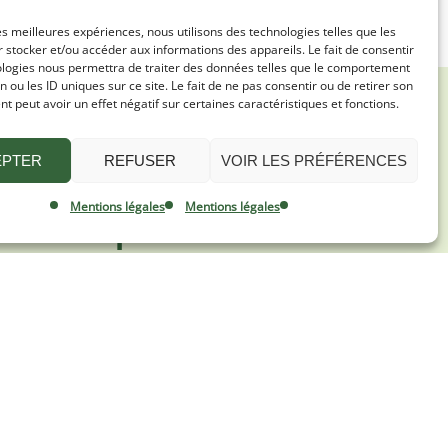
les meilleures expériences, nous utilisons des technologies telles que les
 stocker et/ou accéder aux informations des appareils. Le fait de consentir
ologies nous permettra de traiter des données telles que le comportement
n ou les ID uniques sur ce site. Le fait de ne pas consentir ou de retirer son
 peut avoir un effet négatif sur certaines caractéristiques et fonctions.
EPTER
REFUSER
VOIR LES PRÉFÉRENCES
Les derniers
Mentions légales
Mentions légales
comptes rendus
 Scène
Conseil municipal 2 juillet 2026
urs
Conseil Municipal du 30 avril 2026
Conseil Municipal 31 mars 2026
emier
mmune
nts